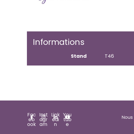
Informations
Stand
T46
Fac
Inst
Link
You
Nous 
eb
agr
edi
tub
ook
am
n
e