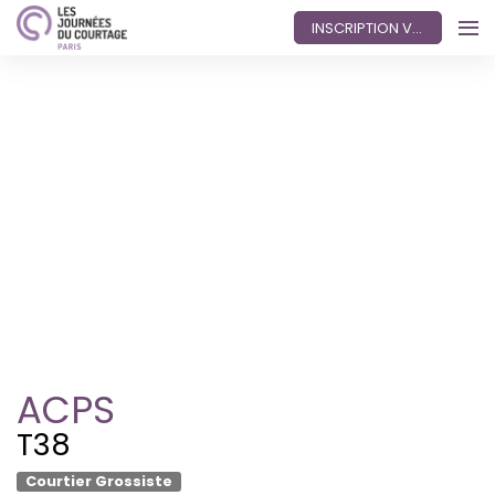
INSCRIPTION VISITEUR
ACPS
T38
Courtier Grossiste