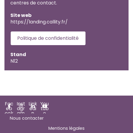
centres de contact.
Site web
https://landing.callity.fr/
Politique de confidentialité
Stand
N12
Fac
Inst
Link
You
eb
agr
edi
tub
ook
am
n
e
Nous contacter
Mentions légales