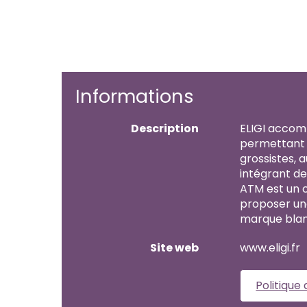
Informations
Description
ELIGI accomp
permettant d
grossistes, 
intégrant de 
ATM est un c
proposer une
marque blan
Site web
www.eligi.fr
Politique 