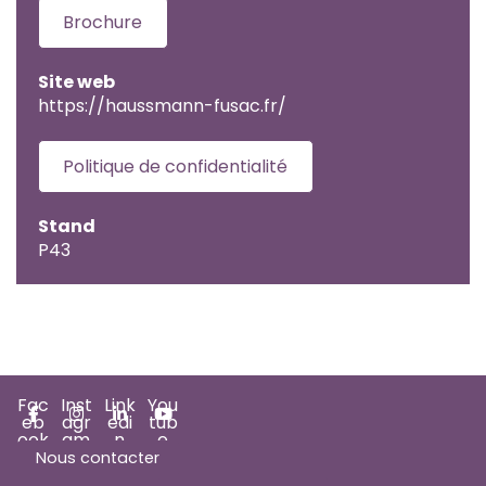
Brochure
Site web
https://haussmann-fusac.fr/
Politique de confidentialité
Stand
P43
Fac
Inst
Link
You
eb
agr
edi
tub
ook
am
n
e
Nous contacter