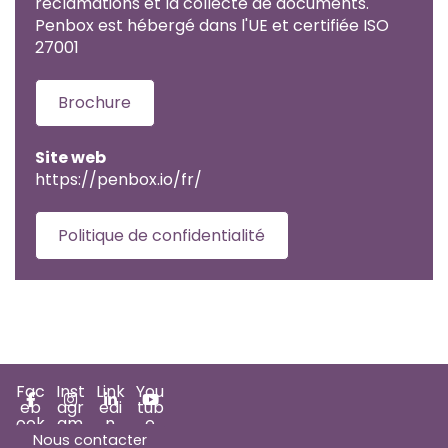
réclamations et la collecte de documents.
Penbox est hébergé dans l'UE et certifiée ISO
27001
Brochure
Site web
https://penbox.io/fr/
Politique de confidentialité
Fac
Inst
Link
You
eb
agr
edi
tub
ook
am
n
e
Nous contacter